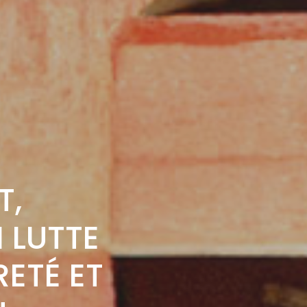
T,
 LUTTE
ETÉ ET