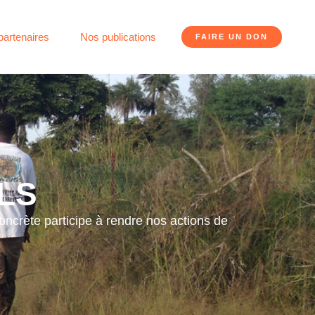
partenaires
Nos publications
FAIRE UN DON
LS
concrète participe à rendre nos actions de