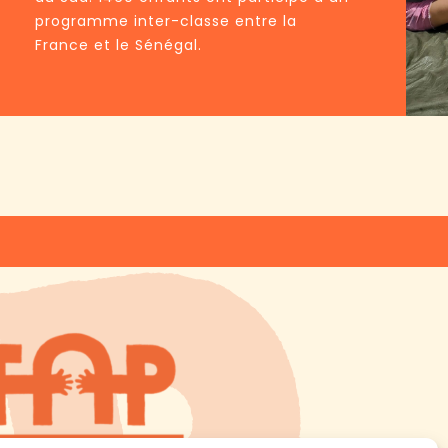
programme inter-classe entre la
France et le Sénégal.