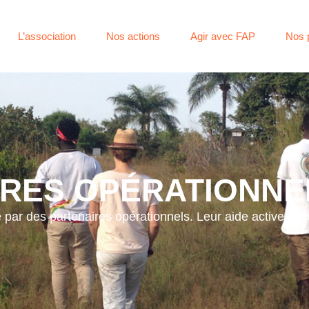
L’association
Nos actions
Agir avec FAP
Nos 
IRES OPÉRATIONNE
 par des partenaires opérationnels
. Leur aide active et 