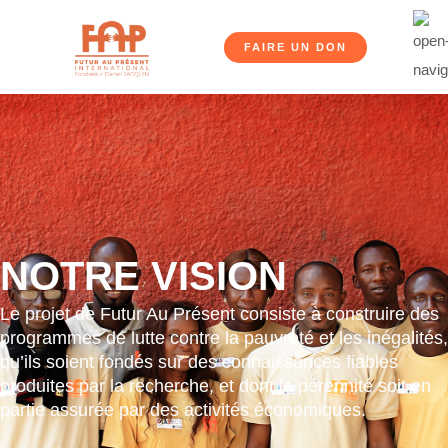
FAIRE UN DON
NOTRE VISION
Le projet de Futur Au Présent consiste à construire des
programmes de lutte contre la pauvreté et les inégalités,
qu’ils soient fondés sur des connaissances fiables
produites par la recherche, et dont la pérennité soit en
partie assurée par des activités économiques.